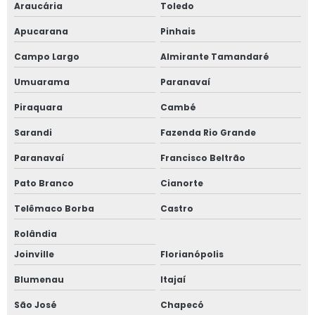
Araucária
Toledo
Apucarana
Pinhais
Campo Largo
Almirante Tamandaré
Umuarama
Paranavaí
Piraquara
Cambé
Sarandi
Fazenda Rio Grande
Paranavaí
Francisco Beltrão
Pato Branco
Cianorte
Telêmaco Borba
Castro
Rolândia
Joinville
Florianópolis
Blumenau
Itajaí
São José
Chapecó