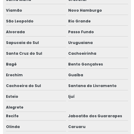
Viamão
Novo Hamburgo
São Leopoldo
Rio Grande
Alvorada
Passo Fundo
Sapucaia do Sul
Uruguaiana
Santa Cruz do Sul
Cachoeirinha
Bagé
Bento Gonçalves
Erechim
Guaíba
Cachoeira do Sul
Santana do Livramento
Esteio
Ijuí
Alegrete
Recife
Jaboatão dos Guararapes
Olinda
Caruaru