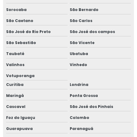
Sorocaba
São Bernardo
São Caetano
São Carlos
São José do Rio Preto
São José dos campos
São Sebastião
São Vicente
Taubaté
Ubatuba
Valinhos
Vinhedo
Votuporanga
Curitiba
Londrina
Maringá
Ponta Grossa
Cascavel
São José dos Pinhais
Foz do Iguaçu
Colombo
Guarapuava
Paranaguá