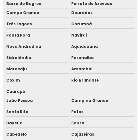
Barra do Bugres
Peixoto de Azevedo
Campo Grande
Dourados
Três Lagoas
Corumbá
Ponta Porã
Naviraí
Nova Andradina
Aquidauana
Sidrolândia
Paranaíba
Maracaju
Amambai
Coxim
Rio Brilhante
Caarapó
João Pessoa
Campina Grande
Santa Rita
Patos
Bayeux
Sousa
Cabedelo
Cajazeiras