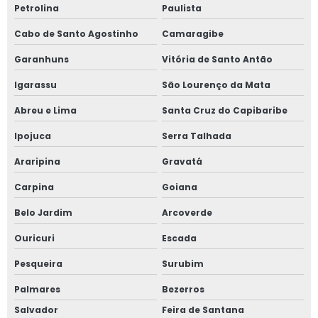
Petrolina
Paulista
Cabo de Santo Agostinho
Camaragibe
Garanhuns
Vitória de Santo Antão
Igarassu
São Lourenço da Mata
Abreu e Lima
Santa Cruz do Capibaribe
Ipojuca
Serra Talhada
Araripina
Gravatá
Carpina
Goiana
Belo Jardim
Arcoverde
Ouricuri
Escada
Pesqueira
Surubim
Palmares
Bezerros
Salvador
Feira de Santana