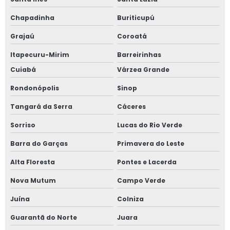
Chapadinha
Buriticupú
Grajaú
Coroatá
Itapecuru-Mirim
Barreirinhas
Cuiabá
Várzea Grande
Rondonópolis
Sinop
Tangará da Serra
Cáceres
Sorriso
Lucas do Rio Verde
Barra do Garças
Primavera do Leste
Alta Floresta
Pontes e Lacerda
Nova Mutum
Campo Verde
Juína
Colniza
Guarantã do Norte
Juara