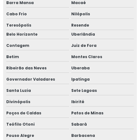
Barra Mansa
Macaé
Cabo Frio
Nilópolis
Teresópolis
Resende
Belo Horizonte
Uberlândia
Contagem
Juiz de Fora
Betim
Montes Claros
Ribeirão das Neves
Uberaba
Governador Valadares
Ipatinga
Santa Luzia
Sete Lagoas
Divinópolis
Ibirité
Poços de Caldas
Patos de Minas
Teófilo Otoni
Sabará
Pouso Alegre
Barbacena