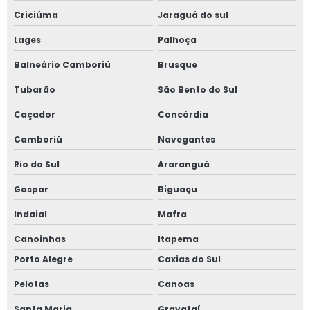
Criciúma
Jaraguá do sul
Lages
Palhoça
Balneário Camboriú
Brusque
Tubarão
São Bento do Sul
Caçador
Concórdia
Camboriú
Navegantes
Rio do Sul
Araranguá
Gaspar
Biguaçu
Indaial
Mafra
Canoinhas
Itapema
Porto Alegre
Caxias do Sul
Pelotas
Canoas
Santa Maria
Gravataí