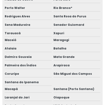
Porto Walter
Rio Branco*
Rodrigues Alves
Santa Rosa do Purus
Sena Madureira
Senador Guiomard
Tarauacá
Xapuri
Maceió
Maragogi
Atalaia
Batalha
Delmiro Gouveia
Mata Grande
Palmeira dos Índios
Arapiraca
Coruripe
São Miguel dos Campos
Santana do Ipanema
Macapá
Santana (Porto Santana)
Laranjal do Jari
Oiapoque