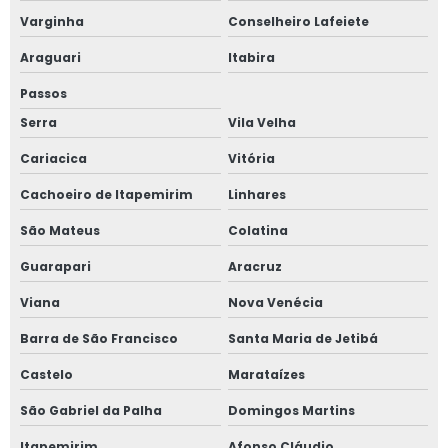
Varginha
Conselheiro Lafeiete
Araguari
Itabira
Passos
Serra
Vila Velha
Cariacica
Vitória
Cachoeiro de Itapemirim
Linhares
São Mateus
Colatina
Guarapari
Aracruz
Viana
Nova Venécia
Barra de São Francisco
Santa Maria de Jetibá
Castelo
Marataízes
São Gabriel da Palha
Domingos Martins
Itapemirim
Afonso Cláudio