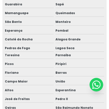
Guarabira
Sapé
Mamanguape
Queimadas
São Bento
Monteiro
Esperança
Pombal
Catolé do Rocha
Alagoa Grande
Pedras de Fogo
Lagoa Seca
Teresina
Parnaíba
Picos
Piripiri
Floriano
Barras
Campo Maior
União
Altos
Esperantina
José de Freitas
Pedro II
Oeiras
São Raimundo Nonato