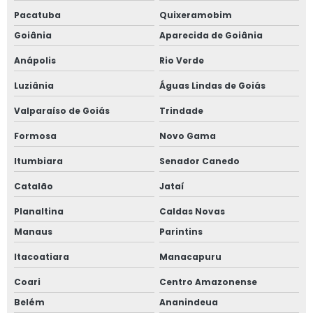
Pacatuba
Quixeramobim
Goiânia
Aparecida de Goiânia
Anápolis
Rio Verde
Luziânia
Águas Lindas de Goiás
Valparaíso de Goiás
Trindade
Formosa
Novo Gama
Itumbiara
Senador Canedo
Catalão
Jataí
Planaltina
Caldas Novas
Manaus
Parintins
Itacoatiara
Manacapuru
Coari
Centro Amazonense
Belém
Ananindeua