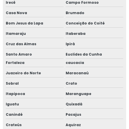
Irecê
Campo Formoso
Casa Nova
Brumado
Bom Jesus da Lapa
Conceição do Coité
Itamaraju
Itaberaba
Cruz das Almas
Ipirá
Santo Amaro
Euclides da Cunha
Fortaleza
caucacia
Juazeiro do Norte
Maracanaú
Sobral
Crato
Itapipoca
Maranguape
Iguatu
Quixadá
Canindé
Pacajus
Crateús
Aquiraz