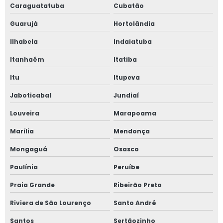
Caraguatatuba
Cubatão
Guarujá
Hortolândia
Ilhabela
Indaiatuba
Itanhaém
Itatiba
Itu
Itupeva
Jaboticabal
Jundiaí
Louveira
Marapoama
Marília
Mendonça
Mongaguá
Osasco
Paulínia
Peruíbe
Praia Grande
Ribeirão Preto
Riviera de São Lourenço
Santo André
Santos
Sertãozinho