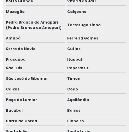
Porto Grande
Vitória do Jari
Mazagão
Calçoene
Pedra Branca do Amapari
Tartarugalzinho
(Pedra Branca do Amaparí)
Amapá
Ferreira Gomes
Serra do Navio
Cutias
Pracuúba
Itaubal
São Luís
Imperatriz
São José de Ribamar
Timon
Caixas
Codó
Paço do Lumiar
Açailândia
Bacabal
Balsas
Barra do Corda
Pinheiro
Santa Inês
Santa Luzia