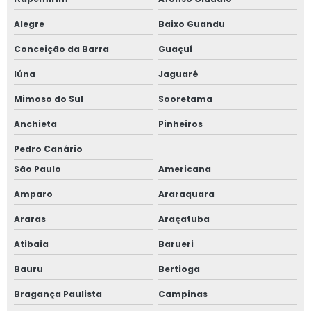
Alegre
Baixo Guandu
Conceição da Barra
Guaçuí
Iúna
Jaguaré
Mimoso do Sul
Sooretama
Anchieta
Pinheiros
Pedro Canário
São Paulo
Americana
Amparo
Araraquara
Araras
Araçatuba
Atibaia
Barueri
Bauru
Bertioga
Bragança Paulista
Campinas