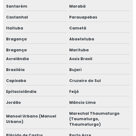
Santarém
Marabá
Castanhal
Parauapebas
Itaituba
Cametá
Bragança
Abaetetuba
Bragança
Marituba
Acrelândia
Assis Brasil
Brasiléia
Bujari
Capixaba
Cruzeiro do Sul
Epitaciolândia
Feijó
Jordão
Mâncio Lima
Marechal Thaumaturgo
Manoel Urbano (Manuel
(Taumaturgo,
Urbano)
Thaumaturgo)
Plácido de Castro
Porto Acre