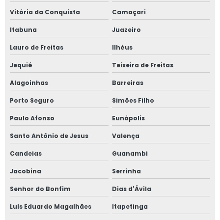
Vitória da Conquista
Camaçari
Itabuna
Juazeiro
Lauro de Freitas
Ilhéus
Jequié
Teixeira de Freitas
Alagoinhas
Barreiras
Porto Seguro
Simões Filho
Paulo Afonso
Eunápolis
Santo Antônio de Jesus
Valença
Candeias
Guanambi
Jacobina
Serrinha
Senhor do Bonfim
Dias d'Ávila
Luís Eduardo Magalhães
Itapetinga