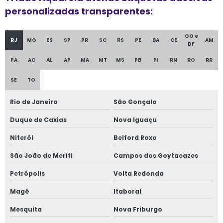
personalizadas transparentes:
GO e
RJ
MG
ES
SP
PR
SC
RS
PE
BA
CE
AM
DF
PA
AC
AL
AP
MA
MT
MS
PB
PI
RN
RO
RR
SE
TO
Rio de Janeiro
São Gonçalo
Duque de Caxias
Nova Iguaçu
Niterói
Belford Roxo
São João de Meriti
Campos dos Goytacazes
Petrópolis
Volta Redonda
Magé
Itaboraí
Mesquita
Nova Friburgo