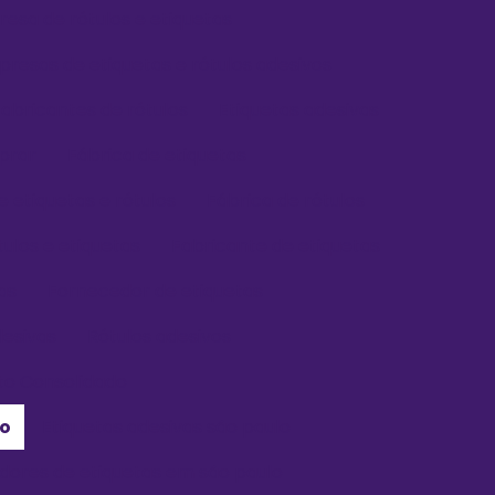
esa de rótulos e etiquetas
resas de etiquetas e rótulos adesivos
abricantes de rótulos
Etiquetas adesivas
prar
Fábrica de etiquetas
e etiquetas e rótulos
Fábrica de rótulos
tulos e etiquetas
Fabricante de etiquetas
as
Fornecedor de etiquetas
desivas
Rótulos adesivos
o Consolidado
ro
Etiquetas adesivas são paulo
dores de etiquetas em são paulo