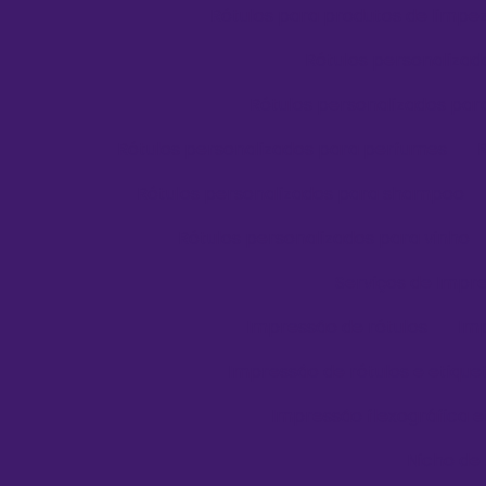
Rótulos para produtos de limpe
Rótulos personaliza
Rótulos personalizados pa
Rótulos personalizados para perfumes
Rótulos personalizados para shampoo
Rótulos personalizados para vinho
Serviços de Impr
Impressão de rótulos
Imp
Impressão de rótulos e etique
Impressão flexográfica e
Nicho de