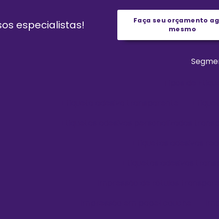
Faça seu orçamento a
s especialistas!
mesmo
Segme
Tipos de Etiqu
Etiqueta adesiva transparente
Etique
Etiquetas adesivas personalizadas trans
Etiquetas adesivas re
Etiquetas adesivas tran
Impressão de rótulos transpar
Impressão em papel couche
Imp