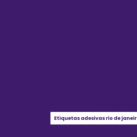
Empresa de rótulos
Empr
Empresas de etiquetas adesivas
Emp
Empresas de rótulos adesivos
Empresas f
Etiquetas adesivas onde com
Fábrica de etiquetas adesivas
Fábrica d
Fábrica de rótulos adesivos
Fábrica de ró
Fabricante de etiquetas adesiv
Fornecedor de etiquetas a
Reconheciment
Etiquetas adesivas rio de janei
Etiquetas adesivas sp
Fornece