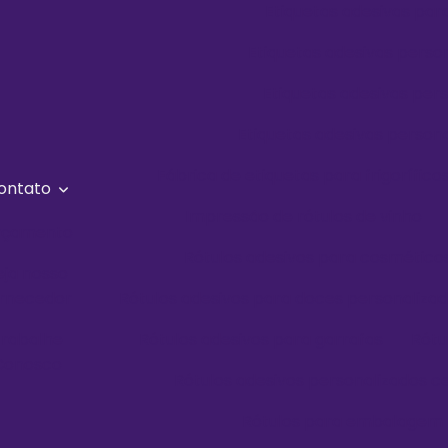
Etiquetas adesivas pa
Etiquetas adesivas perso
Etiquetas adesivas per
Etiquetas adesivas perso
Fábrica de etiquetas para frigorífico
ontato
Impressão de rótulos de vinho
rçamento
Rótulos adesivos para cosmético
eja nosso
rnecedor
Rótulos adesivos para doces personaliza
rabalhe
Rótulos adesivos para garrafas
Rótu
Conosco
Rótulos adesivos personalizados c
Rótulos para embalagem