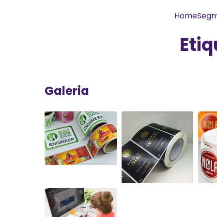
Home
Segm
Etiq
Galeria