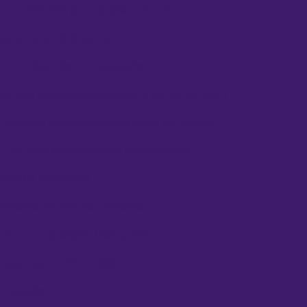
za
Rótulos para suplementos
dos para embalagens
ra farmácia de manipulação
Rótulos personalizados para potes de vidro
Rótulos personalizados para temperos
Rótulos suplementos alimentares
essão e Produção
ressão de rótulos adesivos
tas
Impressão flexográfica
tiquetas
Rótulo digital
 Atuação