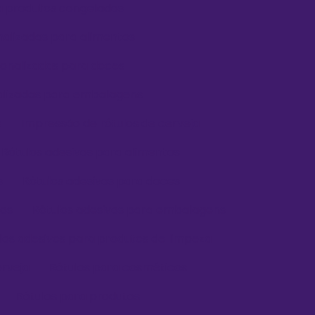
ra produtos congelados
nalizadas para alimentos
sonalizadas para doces
nalizadas para embalagens
s
Impressão de rótulos de cerveja
Rótulos adesivos para alimentos
s
Rótulos adesivos para doces
dos
Rótulos adesivos para embalagens
los adesivos para produtos de limpeza
erveja
Rótulos para cosméticos
Rótulos para produtos