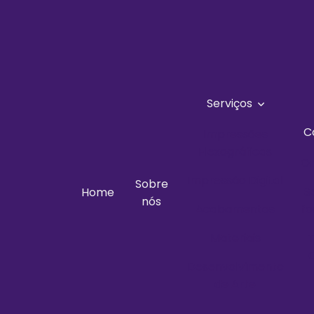
Serviços
C
Impressões
Flexográficas
O
Impressão Digital
Sobre
S
Home
nós
Acabamentos
fo
Materiais
T
Desenvolvimento
de Arte