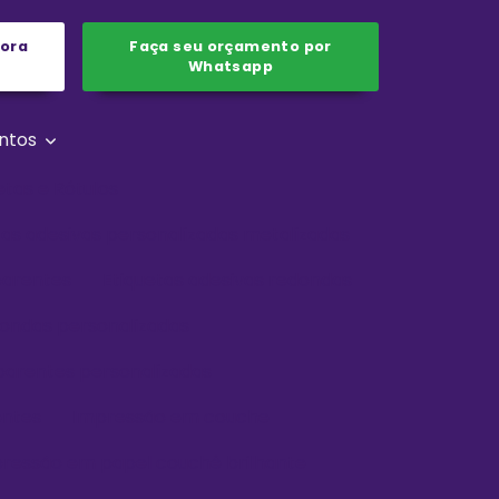
gora
Faça seu orçamento por
Whatsapp
ntos
etas e Rótulos
tas adesivas personalizadas metalizadas
parentes
Etiquetas adesivas redondas
dondas personalizadas
sparentes personalizadas
entes
Impressão em couche
ressão em papel couchê brilhante