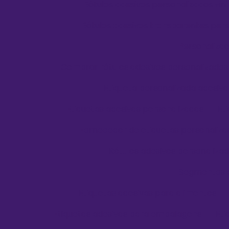
Rótulos adesivos personalizados vini
Rótulos adesivos transparentes per
Personaliza
Comprar rótulos adesivos personalizados
Etiqueta personalizada adesiva
Etiquetas adesivas personalizadas
Et
Fornecedor de etiquetas personaliz
Rótulos adesivos personaliza
Segmentos 
Etiquetas adesivas para alimentos
Etiquetas adesivas para embalagens
Eti