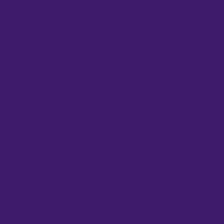
l
Rótulos adesivos transparentes
sonalizados
Rótulos auto adesivos
ção e Design
Empresa de etiquetas personalizadas
Etiquetas adesivas em rolo
iquetas adesivas personalizadas em rolo
adas
Impressão de rótulos em rolo
dos
Rótulos personalizados
de Mercado
Etiquetas adesivas para cosméticos
quetas adesivas para produtos alimentícios